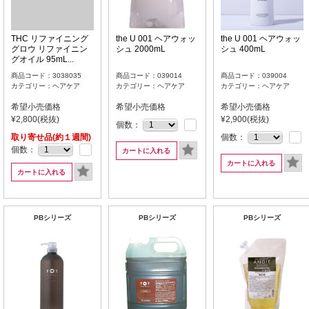
THC リファイニング
the U 001 ヘアウォッ
the U 001 ヘアウォッ
グロウ リファイニン
シュ 2000mL
シュ 400mL
グオイル 95mL...
商品コード：3038035
商品コード：039014
商品コード：039004
カテゴリー：ヘアケア
カテゴリー：ヘアケア
カテゴリー：ヘアケア
希望小売価格
希望小売価格
希望小売価格
¥2,800(税抜)
¥2,900(税抜)
個数：
取り寄せ品(約１週間)
個数：
個数：
カートに入れる
カートに入れる
カートに入れる
PBシリーズ
PBシリーズ
PBシリーズ