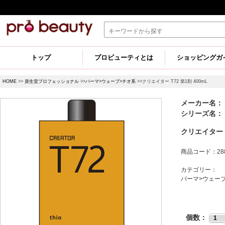
トップ
プロビューティとは
ショッピングガ
HOME
>>
資生堂プロフェッショナル
>>
パーマ>ウェーブ>チオ系
>>クリエイター T72 第1剤 400mL
メーカー名：
シリーズ名：
クリエイター T
商品コード：288
カテゴリー：
パーマ>ウェー
個数：