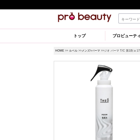
トップ
プロビューテ
HOME
>>
ルベル
>>
メンズ>パーマ
>>ジオ パーマ T/C 第1剤 a 17