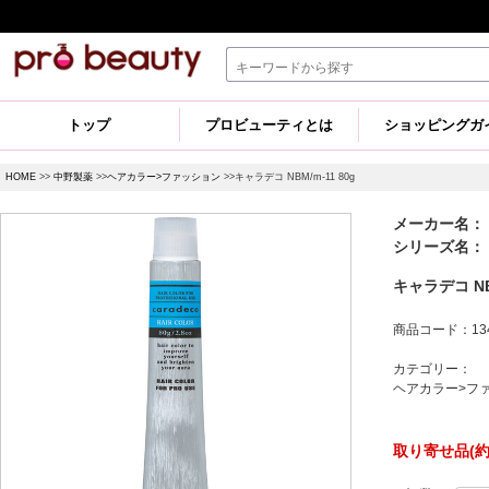
トップ
プロビューティとは
ショッピングガ
HOME
>>
中野製薬
>>
ヘアカラー>ファッション
>>キャラデコ NBM/m-11 80g
メーカー名：
シリーズ名： キ
キャラデコ NBM
商品コード：134
カテゴリー：
ヘアカラー>フ
取り寄せ品(約