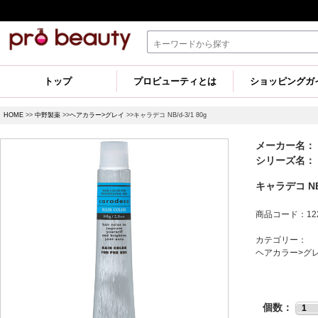
トップ
プロビューティとは
ショッピングガ
HOME
>>
中野製薬
>>
ヘアカラー>グレイ
>>キャラデコ NB/d-3/1 80g
メーカー名：
シリーズ名： キ
キャラデコ NB/
商品コード：122
カテゴリー：
ヘアカラー>グ
個数：