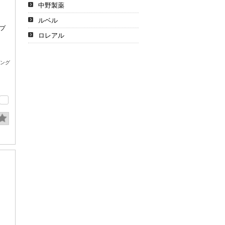
中野製薬
ルベル
プ
ロレアル
ング