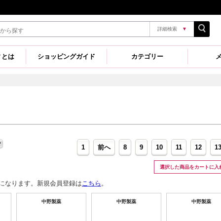
詳細検索
▼
ィとは
ショッピングガイド
カテゴリー
1
前へ
8
9
10
11
12
1
選択した商品をカートに
になります。新規会員登録は
こちら
。
中野製薬
中野製薬
中野製薬